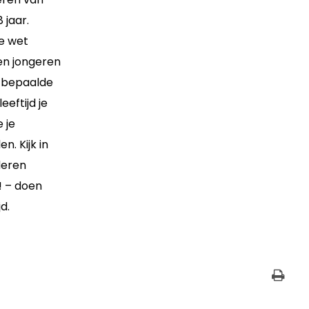
 jaar.
de wet
en jongeren
 bepaalde
eeftijd je
 je
. Kijk in
deren
 – doen
d.