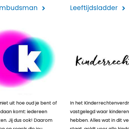
ombudsman
Leeftijdsladder
iet uit hoe oud je bent of
In het Kinderrechtenverdr
ndaan komt: iedereen
vastgelegd waar kinderen
en. Jij dus ook! Daarom
hebben. Alles wat in dit v
en en regels die jou
staat, geldt voor alle kin