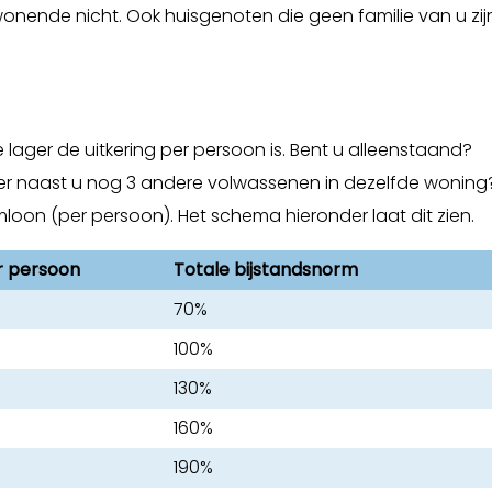
wonende nicht. Ook huisgenoten die geen familie van u zij
 lager de uitkering per persoon is. Bent u alleenstaand?
er naast u nog 3 andere volwassenen in dezelfde woning
mloon (per persoon). Het schema hieronder laat dit zien.
r persoon
Totale bijstandsnorm
70%
100%
130%
160%
190%