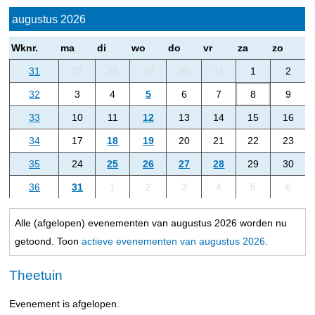
augustus 2026
Wknr.
ma
di
wo
do
vr
za
zo
31
27
28
29
30
31
1
2
32
3
4
5
6
7
8
9
33
10
11
12
13
14
15
16
34
17
18
19
20
21
22
23
35
24
25
26
27
28
29
30
36
31
1
2
3
4
5
6
Alle (afgelopen) evenementen van augustus 2026 worden nu
getoond. Toon
actieve evenementen van augustus 2026
.
Theetuin
Evenement is afgelopen.