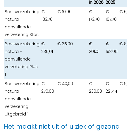
in 2026
2025
Basisverzekering
€
€ 10,00
€
€
€ 6,0
natura +
183,70
173,70
167,70
aanvullende
verzekering Start
Basisverzekering
€
€ 35,00
€
€
€ 8,0
natura +
236,01
201,01
193,00
aanvullende
verzekering Plus
1
Basisverzekering
€
€ 40,00
€
€
€ 9,1
natura +
270,60
230,60
221,44
aanvullende
verzekering
Uitgebreid 1
Het maakt niet uit of u ziek of gezond